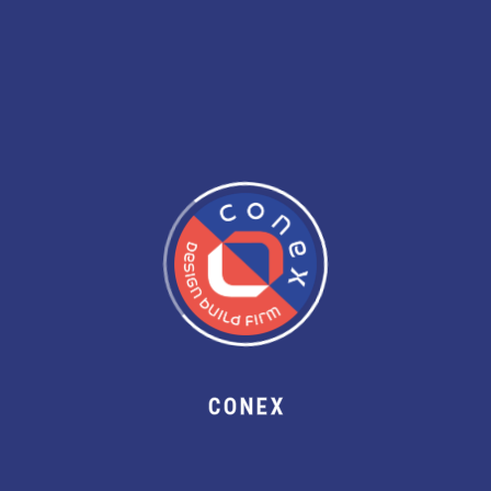
C
O
N
E
X