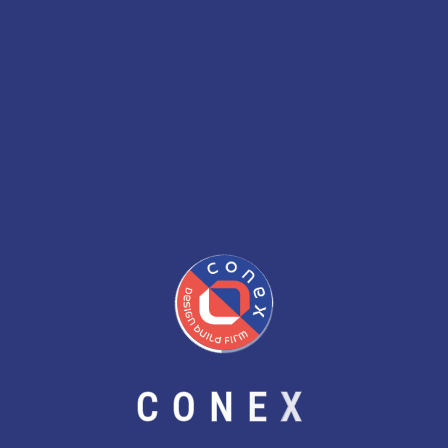
Агаарын Чанар Ба Дотоод Орчны Тав Тух
C
O
N
E
X
Ногоон барилга гэж юу вэ?