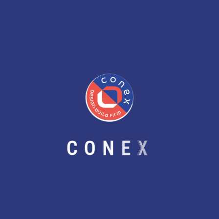
C
O
N
E
X
НОГООН БАРИЛГА ГЭЖ ЮУ ВЭ?